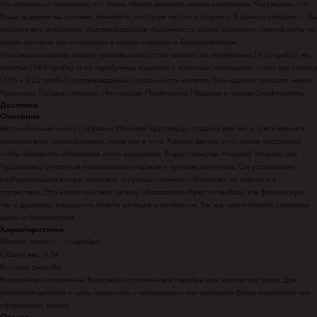
Мы прекрасно понимаем, что очень тяжело доверять новым компаниям. Мы решили, что
Ваше доверие мы сможем завоевать , поступая честно и открыто. В данном разделе — Вы
найдёте все документы, подтверждающие подлинность нашей компании, сертификаты на
камни, которые мы используем в наших изделиях и Благославление.
На каждом изделии нашего производства стоит клеймо: на серебряных (925 проба), на
золотых (585 проба), а на серебряных изделиях с золотыми накладками стоит два клейма
(585 и 925 пробы), подтверждающих подлинность металла. Все изделия проходят через
Крымскую Государственную Инспекцию Пробирного Надзора в городе Симферополь.
Доставка
Описание
Автомобильная икона с образом Николая Чудотворца создана для тех, кто всё время в
путешествиях, командировках, море или в пути. Каждая деталь этой иконы продумана,
чтобы оберегать обладателя этого украшения. В христианстве Николай Угодник, или
Чудотворец, считается покровителем моряков и путешественников. Он успокаивает
разбушевавшееся море молитвой, а путешественника оберегает на дороге и в
странствии. Эта икона поможет своему обладателю обрести свободу, как физическую,
так и духовную, расширить спектр взглядов и интересов. Так же, она послужит символом
удачи и благополучия.
Характеристики
Металл: золото~ , ~серебро
Общий вес: 6.54 г
Вставка: джатоба
Возможное исполнение: Возможно исполнение в серебре или золоте под заказ. Для
уточнения деталей и цены свяжитесь с менеджером или напишите Ваше пожелание при
оформлении заказа.