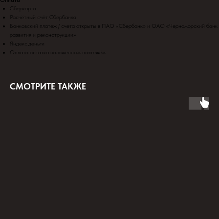
Оплата
Сберкарта
Расчётный счёт Сбербанка
Банковский платеж / счета открыты в ПАО «Сбербанк» и ОАО «Черноморский банк
развития и реконструкции»
Яндекс.деньги
Оплата остатка наложенным платежём
СМОТРИТЕ ТАКЖЕ