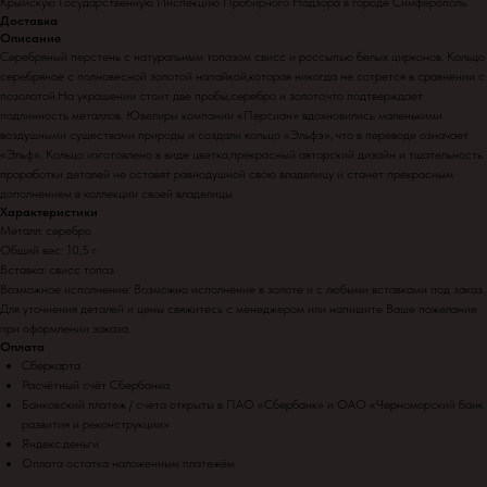
Крымскую Государственную Инспекцию Пробирного Надзора в городе Симферополь.
Доставка
Описание
Серебряный перстень с натуральным топазом свисс и россыпью белых цирконов. Кольцо
серебряное с полновесной золотой напайкой,которая никогда не сотрется в сравнении с
позолотой.На украшении стоит две пробы,серебро и золото,что подтверждает
подлинность металлов. Ювелиры компании «Персиан» вдохновились маленькими
воздушными существами природы и создали кольцо «Эльфэ», что в переводе означает
«Эльф». Кольцо изготовлено в виде цветка,прекрасный авторский дизайн и тщательность
проработки деталей не оставят равнодушной свою владелицу и станет прекрасным
дополнением в коллекции своей владелицы
Характеристики
Металл: серебро
Общий вес: 10,5 г
Вставка: свисс топаз
Возможное исполнение: Возможно исполнение в золоте и с любыми вставками под заказ.
Для уточнения деталей и цены свяжитесь с менеджером или напишите Ваше пожелание
при оформлении заказа.
Оплата
Сберкарта
Расчётный счёт Сбербанка
Банковский платеж / счета открыты в ПАО «Сбербанк» и ОАО «Черноморский банк
развития и реконструкции»
Яндекс.деньги
Оплата остатка наложенным платежём