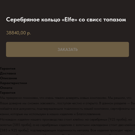
Серебряное кольцо «Elfe» со свисс топазом
38840,00
р.
ЗАКАЗАТЬ
Гарантия
Доставка
Описание
Характеристики
Оплата
Гарантия
Мы прекрасно понимаем, что очень тяжело доверять новым компаниям. Мы решили, что
Ваше доверие мы сможем завоевать , поступая честно и открыто. В данном разделе — Вы
найдёте все документы, подтверждающие подлинность нашей компании, сертификаты на
камни, которые мы используем в наших изделиях и Благославление.
На каждом изделии нашего производства стоит клеймо: на серебряных (925 проба), на
золотых (585 проба), а на серебряных изделиях с золотыми накладками стоит два клейма
(585 и 925 пробы), подтверждающих подлинность металла. Все изделия проходят через