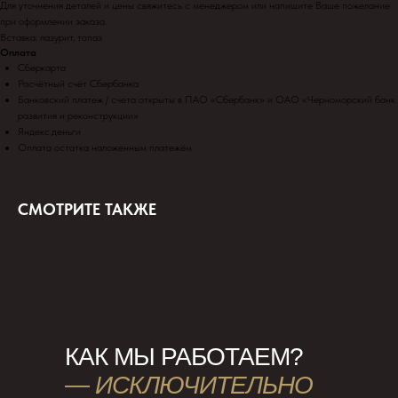
Для уточнения деталей и цены свяжитесь с менеджером или напишите Ваше пожелание
при оформлении заказа.
Вставка: лазурит, топаз
Оплата
Сберкарта
Расчётный счёт Сбербанка
Банковский платеж / счета открыты в ПАО «Сбербанк» и ОАО «Черноморский банк
развития и реконструкции»
Яндекс.деньги
Оплата остатка наложенным платежём
СМОТРИТЕ ТАКЖЕ
КАК МЫ РАБОТАЕМ?
—
ИСКЛЮЧИТЕЛЬНО