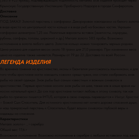
(585 и 925 пробы), подтверждающих подлинность металла. Все изделия проходят через
Крымскую Государственную Инспекцию Пробирного Надзора в городе Симферополь.
Доставка
Описание
ПОД ЗАКАЗ! Золотой перстень с сапфирами. Декорирован накладками из белого золота
в виде креста на центральной части кольца и в виде рыб на боковых частях. Украшен
сапфирами диаметром 1,25 мм. Различные варианты вставок (аметисты, изумруды,
рубины, сапфиры, топазы, цирконий и др.) Металл золото 585 пробы. Возможно
исполнение в золоте любого цвета. Золотое кольцо можно тонировать черным родием.
Цена указана для изделия весом около 18 грамм для 21,0 размера. При изменении веса
цена на изделие также меняется. Размеры от 19 до 22. Доставка по всей России.
ЛЕГЕНДА ИЗДЕЛИЯ
Во времена гонения на христианство, иконы и Евангелия уничтожались язычниками, и для
того чтобы христиане могли находить «своих» среди чужих, они стали изображать знак
рыбы на своей одежде. Знак рыбы был самым известным и важным символом в
христианстве. Первые христиане носили знак рыбы на шее, также как в наше время мы
носим нательный крест. До сих пор христиане питают любовь к этому символу, так как
рыба по-гречески пишется IHTUS, которая в свою очередь переводится « Иисус Христос
– Божий Сын Спаситель. Для истинного христианина нет ничего дороже спасения души,
и наш прекрасный перстень « Спаситель», будет вашим символом глубокой веры и
надежды на спасение.
Характеристики
Металл: золото~ , ~серебро
Общий вес: 17,6 г
Возможное исполнение: Возможно исполнение в серебре с любыми вставками под заказ.