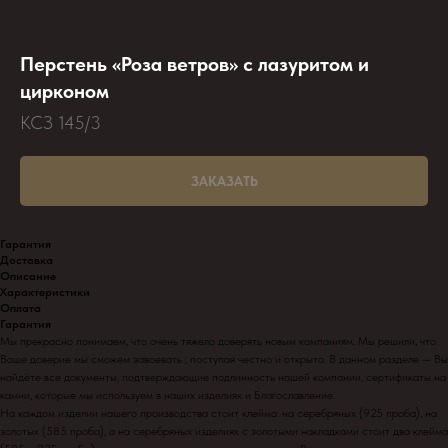
Перстень «Роза ветров» с лазуритом и
цирконом
КСЗ 145/3
ЗАКАЗАТЬ
Гарантия
Доставка
Описание
Характеристики
Оплата
Гарантия
Мы прекрасно понимаем, что очень тяжело доверять новым компаниям. Мы решили, что
Ваше доверие мы сможем завоевать , поступая честно и открыто. В данном разделе — Вы
найдёте все документы, подтверждающие подлинность нашей компании, сертификаты на
камни, которые мы используем в наших изделиях и Благославление.
На каждом изделии нашего производства стоит клеймо: на серебряных (925 проба), на
золотых (585 проба), а на серебряных изделиях с золотыми накладками стоит два клейма