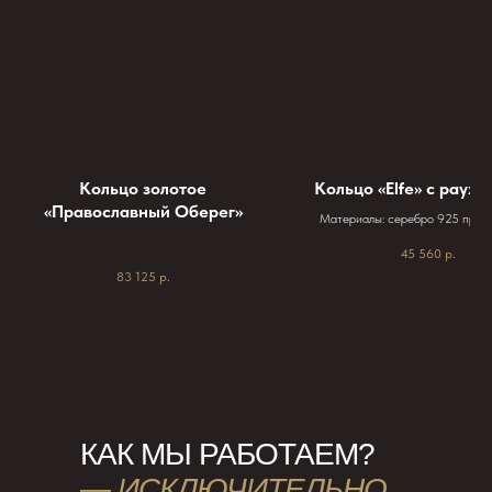
Кольцо золотое
Кольцо «Elfe» с раух
«Православный Оберег»
Материалы: серебро 925 пробы
585 пробы. Средний вес кольца
45 560
р.
грамм, зависит от размера. Вес 
83 125
р.
грамма. Размер центрального ка
Стандартные размеры с 16,0 д
Можно изготовить любой размер
размер камня.
КАК МЫ РАБОТАЕМ?
—
ИСКЛЮЧИТЕЛЬНО