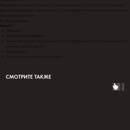
Возможное исполнение: Возможно исполнение в золоте и с любой вставкой под заказ.
Для уточнения деталей и цены свяжитесь с менеджером или напишите Ваше пожелание
при оформлении заказа.
Вставка: перламутр
Оплата
Сберкарта
Расчётный счёт Сбербанка
Банковский платеж / счета открыты в ПАО «Сбербанк» и ОАО «Черноморский банк
развития и реконструкции»
Яндекс.деньги
Оплата остатка наложенным платежём
СМОТРИТЕ ТАКЖЕ