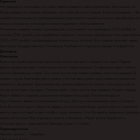
Гарантия
Мы прекрасно понимаем, что очень тяжело доверять новым компаниям. Мы решили, что
Ваше доверие мы сможем завоевать , поступая честно и открыто. В данном разделе — Вы
найдёте все документы, подтверждающие подлинность нашей компании, сертификаты на
камни, которые мы используем в наших изделиях и Благославление.
На каждом изделии нашего производства стоит клеймо: на серебряных (925 проба), на
золотых (585 проба), а на серебряных изделиях с золотыми накладками стоит два клейма
(585 и 925 пробы), подтверждающих подлинность металла. Все изделия проходят через
Крымскую Государственную Инспекцию Пробирного Надзора в городе Симферополь.
Доставка
Описание
Крест, как символ христианства начали носить на теле с начала 4-ого века. Первое
время, наперсный крест имел право носить только епископ. Со временем крест начали
носить обращённые к вере. Они могли носить как поверх одежды, так и под одеждой. В
первом случае, благодаря кресту можно и по сей день узнать род служения (священник,
епископ и так далее). Христианина же, должны выделять его мысли и поступки, а не то,
что он носит крест на груди. Поэтому, крест стоит носить под одеждой, ближе к сердцу.
Крест является символом искупления человеческого рода. Почитание креста
Христианином является поклонением Иисусу Христу и напоминанием цены Спасения.
Если Вы носите крест с верой в сердце, он несомненно будет хранить Вас от страшной
власти греха, который может загубить душу человека. Если Вы ведёте правильно духовную
жизнь, он поможет Вам в духовном росте и спасении. «Крест всякой формы есть
истинный крест»-преподобный Феодор Студит 5-ый век.
Характеристики
Металл: золото~ , ~серебро
Общий вес: 4,57 г