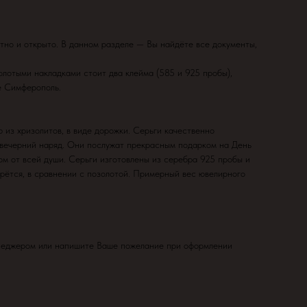
тно и открыто. В данном разделе — Вы найдёте все документы,
олотыми накладками стоит два клейма (585 и 925 пробы),
е Симферополь.
из хризолитов, в виде дорожки. Серьги качественно
 вечерний наряд. Они послужат прекрасным подарком на День
ом от всей души. Серьги изготовлены из серебра 925 пробы и
рётся, в сравнении с позолотой. Примерный вес ювелирного
менеджером или напишите Ваше пожелание при оформлении