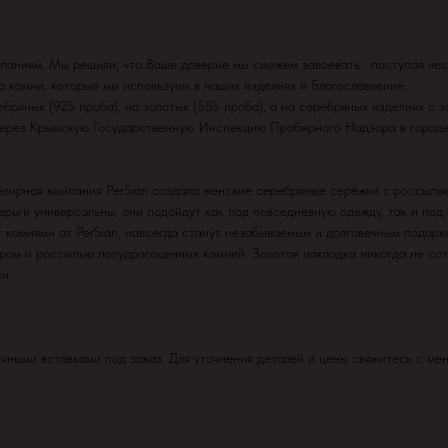
паниям. Мы решили, что Ваше доверие мы сможем завоевать , поступая чес
камни, которые мы используем в наших изделиях и Благославление.
бряных (925 проба), на золотых (585 проба), а на серебряных изделиях с з
 через Крымскую Государственную Инспекцию Пробирного Надзора в город
ирная компания PerSian создала женские серебряные серёжки с россыпью 
ьги универсальны, они подойдут как под повседневную одежду, так и под
 камнями от PerSian, навсегда станут незабываемым и долговечным подарк
ом и россыпью полудрагоценных камней. Золотая накладка никогда не сот
ки
ичными вставками под заказ. Для уточнения деталей и цены свяжитесь с 