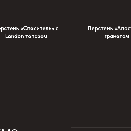
рстень «Спаситель» с
Перстень «Апос
London топазом
гранатом