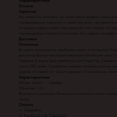
Характеристики
Оплата
Гарантия
Мы прекрасно понимаем, что очень тяжело доверять новым ком
подтверждающие подлинность нашей компании, сертификаты на 
На каждом изделии нашего производства стоит клеймо: на сере
подтверждающих подлинность металла. Все изделия проходят
Доставка
Описание
Вы ищете эксклюзивные серебряные серьги со вставками? Ювел
выполнены вручную мастерами-ювелирами.Английский замок Сер
Рождения, 8 марта, День влюбленных или Новый Год. Серёжки с
золота 585 пробы. Серебряные серёжки украшены золотым узор
изделия составляет 6 г. Серьги украшают 10 хризолитов. покуп
Характеристики
Металл: золото~ , ~серебро
Общий вес: 5.8 г
Возможное исполнение: Возможно исполнение в золоте с разл
заказа.
Оплата
Сберкарта
Расчётный счёт Сбербанка