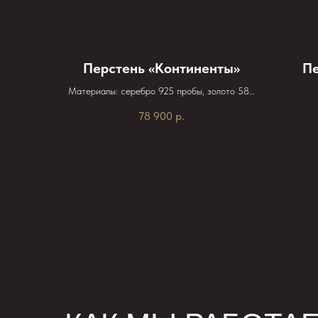
Перстень «Континенты»
Пе
Материалы: серебро 925 пробы, золото 585
пробы, чернь, чернение, чернёное серебро
78 900
р.
Размер: Средний вес 17г, вес золотых якорей
1,4 грамма. Диаметр верхней шапки перстня
25мм,ширина в узкой части 6мм.